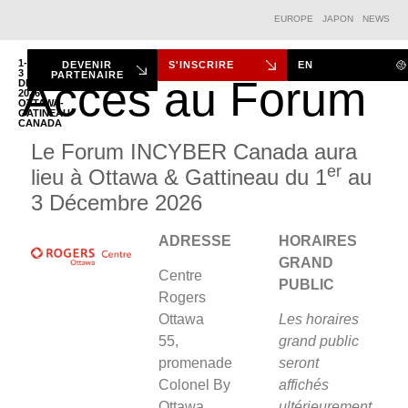
EUROPE
JAPON
NEWS
1-
DEVENIR
S'INSCRIRE
EN
3
PARTENAIRE
Accès au Forum
DÉC.
2026
LE FORUM
OTTAWA-
GATINEAU
CANADA
Le Forum INCYBER Canada aura
er
lieu à Ottawa & Gattineau du 1
au
3 Décembre 2026
ADRESSE
HORAIRES
GRAND
Centre
PUBLIC
Rogers
Ottawa
Les horaires
55,
grand public
promenade
seront
Colonel By
affichés
Ottawa,
ultérieurement