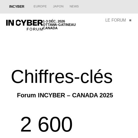
INCYBER
EUROPE
JAPON
NEWS
LE FORUM
1-3 DÉC. 2026
OTTAWA-GATINEAU
CANADA
Chiffres-clés
Forum INCYBER – CANADA 2025
2 600