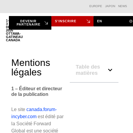
EUROPE
JAPON
NEWS
1-
DEVENIR
S'INSCRIRE
EN
3
PARTENAIRE
DÉC.
2026
LE FORUM
OTTAWA-
GATINEAU
CANADA
Mentions
Table des
légales
matières
1 – Éditeur et directeur
de la publication
Le site
canada.forum-
incyber.com
est édité par
la Société Forward
Global est une société