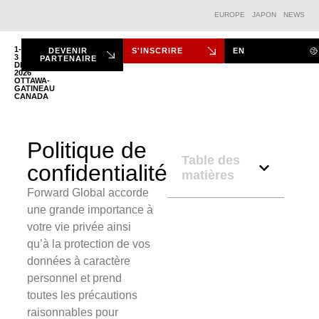
EUROPE
JAPON
NEWS
1-
DEVENIR
S'INSCRIRE
EN
3
PARTENAIRE
DÉC.
2026
LE FORUM
OTTAWA-
GATINEAU
CANADA
Politique de
Table des
confidentialité
matières
Forward Global accorde
une grande importance à
votre vie privée ainsi
qu’à la protection de vos
données à caractère
personnel et prend
toutes les précautions
raisonnables pour