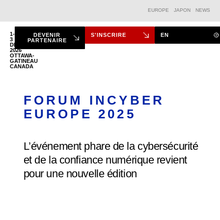
EUROPE
JAPON
NEWS
1-
DEVENIR
S'INSCRIRE
EN
3
PARTENAIRE
DÉC.
2026
LE FORUM
OTTAWA-
GATINEAU
CANADA
FORUM INCYBER
EUROPE 2025
L’événement phare de la cybersécurité
et de la confiance numérique revient
pour une nouvelle édition