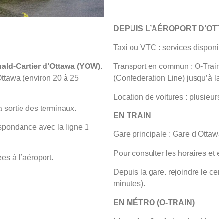
DEPUIS L’AÉROPORT D’O
Taxi ou VTC : services disponi
nald-Cartier d’Ottawa (YOW)
.
Transport en commun : O-Train
Ottawa (environ 20 à 25
(Confederation Line) jusqu’à l
Location de voitures : plusieur
a sortie des terminaux.
EN TRAIN
espondance avec la ligne 1
Gare principale : Gare d’Otta
Pour consulter les horaires et 
es à l’aéroport.
Depuis la gare, rejoindre le cen
minutes).
EN MÉTRO (O-TRAIN)