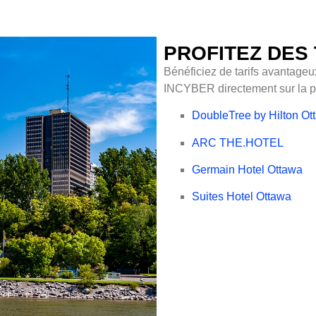
PROFITEZ DES 
Bénéficiez de tarifs avantage
INCYBER directement sur la pl
DoubleTree by Hilton O
ARC THE.HOTEL
Germain Hotel Ottawa
Suites Hotel Ottawa