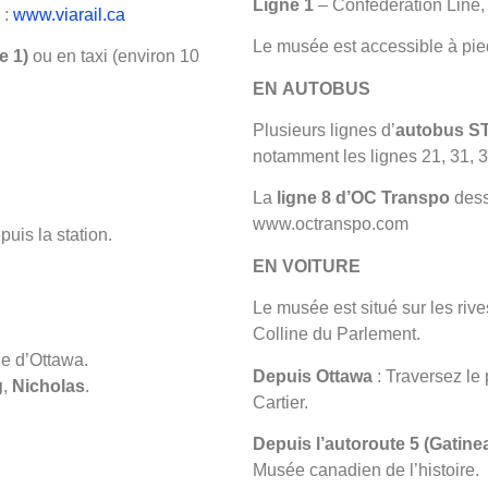
Ligne 1
– Confederation Line,
 :
www.viarail.ca
Le musée est accessible à pie
e 1)
ou en taxi (environ 10
EN AUTOBUS
Plusieurs lignes d’
autobus S
notamment les lignes 21, 31, 33
La
ligne 8 d’OC Transpo
dess
www.octranspo.com
uis la station.
EN VOITURE
Le musée est situé sur les rive
Colline du Parlement.
le d’Ottawa.
Depuis Ottawa
: Traversez le
g
,
Nicholas
.
Cartier.
Depuis l’autoroute 5 (Gatine
Musée canadien de l’histoire.