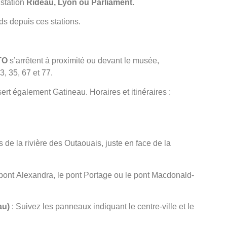
 station
Rideau, Lyon ou Parliament.
ds depuis ces stations.
TO
s’arrêtent à proximité ou devant le musée,
, 35, 67 et 77.
ert également Gatineau. Horaires et itinéraires :
s de la rivière des Outaouais, juste en face de la
 pont Alexandra, le pont Portage ou le pont Macdonald-
au)
: Suivez les panneaux indiquant le centre-ville et le