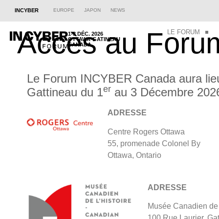
INCYBER
EUROPE
JAPON
NEWS
Accès au Foru
LE FORUM
1-3 DÉC. 2026
OTTAWA-GATINEAU
CANADA
Le Forum INCYBER Canada aura lie
er
Gattineau du 1
au 3 Décembre 202
ADRESSE
Centre Rogers Ottawa
55, promenade Colonel By
Ottawa, Ontario
ADRESSE
Musée Canadien de l
100 Rue Laurier, Ga